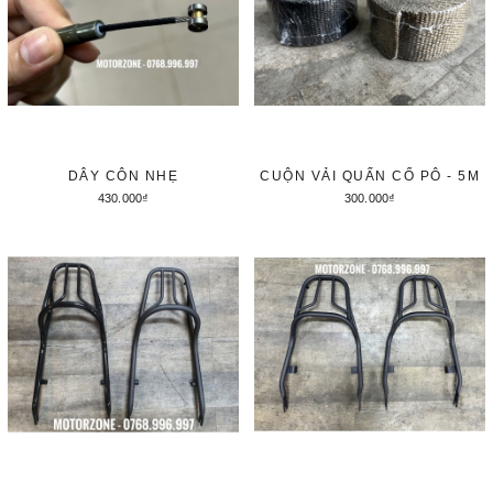
DÂY CÔN NHẸ
CUỘN VẢI QUẤN CỔ PÔ - 5M
430.000₫
300.000₫
Tùy chọn
Tùy chọn