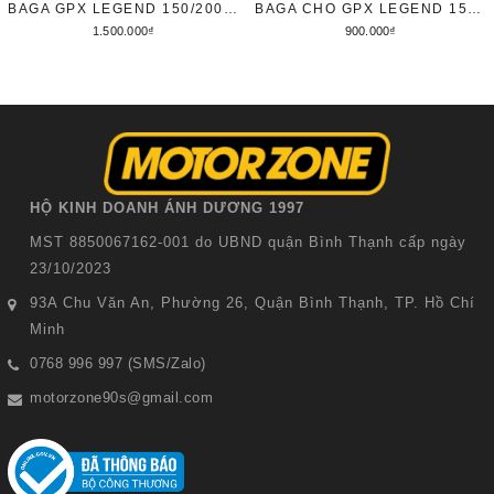
BAGA GPX LEGEND 150/200 - MẪU DÀY
BAGA CHO GPX LEGEND 150 FI VÀ LEGEND 150/200
1.500.000₫
900.000₫
Thêm vào giỏ hàng
Tùy chọn
HỘ KINH DOANH ÁNH DƯƠNG 1997
MST 8850067162-001 do UBND quận Bình Thạnh cấp ngày
23/10/2023
93A Chu Văn An, Phường 26, Quận Bình Thạnh, TP. Hồ Chí
Minh
0768 996 997 (SMS/Zalo)
motorzone90s@gmail.com