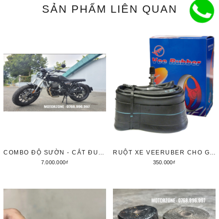
SẢN PHẨM
LIÊN QUAN
COMBO ĐỘ SƯỜN - CẮT ĐUÔI - LED AUDI - BIỂN SỐ BẮT Ở CHẮN BÙN
RUỘT XE VEERUBER CHO GPX LEGEND 150/200 3.50-4.00-17
7.000.000₫
350.000₫
Thêm vào giỏ hàng
Thêm vào giỏ hàng