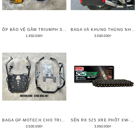
ỐP BẢO VỆ GẦM TRIUMPH SPEED 400/ SCRAMBLER 400X
BAGA VÀ KHUNG THÙNG NHÔM CHO TRIUMPH SPEED 400 / SCRAMBLER 400X
1.450.000₫
3.500.000₫
Thêm vào giỏ hàng
Thêm vào giỏ hàng
BAGA GP-MOTECH CHO TRIUMPH SPEED 400/ SCRAMBLER 400X KÈM KHUNG ĐỠ TÚI
SÊN RK 525 XRE PHỐT XW-RING - MÀU ĐEN VÀNG
3.500.000₫
3.950.000₫
Thêm vào giỏ hàng
Thêm vào giỏ hàng