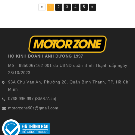
«
1
2
3
4
5
»
HỘ KINH DOANH ÁNH DƯƠNG 1997
MST 8850067162-001 do UBND quận Bình Thạnh cấp ngày
23/10/2023
93A Chu Văn An, Phường 26, Quận Bình Thạnh, TP. Hồ Chí
Minh
0768 996 997 (SMS/Zalo)
motorzone90s@gmail.com