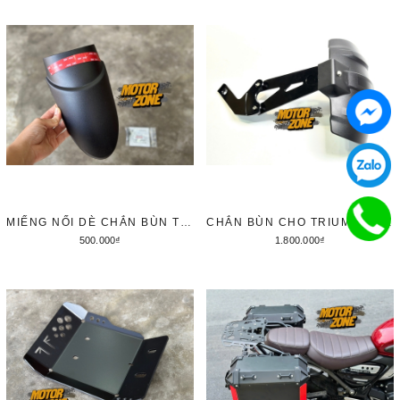
Tùy chọn
Thêm vào giỏ hàng
MIẾNG NỐI DÈ CHẮN BÙN TRƯỚC TRIUMPH SPEED 400 / SCRAMBLER 400X
CHẮN BÙN CHO TRIUMPH SPEED 400 / SCRAMBLER 400X
500.000₫
1.800.000₫
Thêm vào giỏ hàng
Thêm vào giỏ hàng