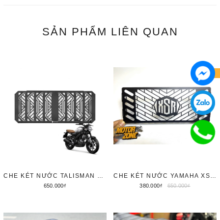
SẢN PHẨM
LIÊN QUAN
- 42%
CHE KÉT NƯỚC TALISMAN CHO YAMAHA XSR155 / XS155R
CHE KÉT NƯỚC YAMAHA XSR155
650.000₫
380.000₫
650.000₫
Thêm vào giỏ hàng
Thêm vào giỏ hàng