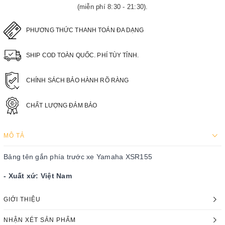
(miễn phí 8:30 - 21:30).
PHƯƠNG THỨC THANH TOÁN ĐA DẠNG
SHIP COD TOÀN QUỐC. PHÍ TÙY TỈNH.
CHÍNH SÁCH BẢO HÀNH RÕ RÀNG
CHẤT LƯỢNG ĐẢM BẢO
MÔ TẢ
Bảng tên gắn phía trước xe Yamaha XSR155
- Xuất xứ: Việt Nam
GIỚI THIỆU
NHẬN XÉT SẢN PHẨM