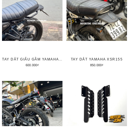
TAY DẮT GIẤU GẦM YAMAHA XSR155 / XS155R
TAY DẮT YAMAHA XSR155
600.000₫
850.000₫
Thêm vào giỏ hàng
Thêm vào giỏ hàng