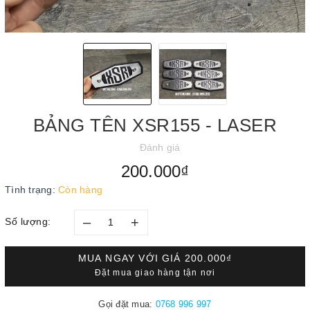
BẢNG TÊN XSR155 - LASER
Đánh giá
200.000₫
Tình trạng:
Còn hàng
–
+
Số lượng:
MUA NGAY VỚI GIÁ
200.000₫
Đặt mua giao hàng tận nơi
Gọi đặt mua:
0768 996 997