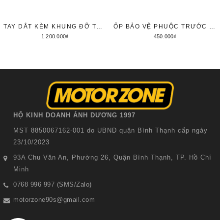
TAY DẮT KÈM KHUNG ĐỠ TÚI CHO XSR155
ỐP BẢO VỆ PHUỘC TRƯỚC XSR 155 KIỂU SCRAMBLER
1.200.000₫
450.000₫
Tùy chọn
Thêm vào giỏ hàng
HỘ KINH DOANH ÁNH DƯƠNG 1997
MST 8850067162-001 do UBND quận Bình Thạnh cấp ngày
23/10/2023
93A Chu Văn An, Phường 26, Quận Bình Thạnh, TP. Hồ Chí
Minh
0768 996 997 (SMS/Zalo)
motorzone90s@gmail.com