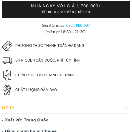
MUA NGAY VỚI GIÁ
1.700.000₫
Đặt mua giao hàng tận nơi
Gọi đặt mua:
0768 996 997
(miễn phí 8:30 - 21:30).
PHƯƠNG THỨC THANH TOÁN ĐA DẠNG
SHIP COD TOÀN QUỐC. PHÍ TÙY TỈNH.
CHÍNH SÁCH BẢO HÀNH RÕ RÀNG
CHẤT LƯỢNG ĐẢM BẢO
MÔ TẢ
- Xuất xứ: Trung Quốc
- Hàng chính hãng Chigee