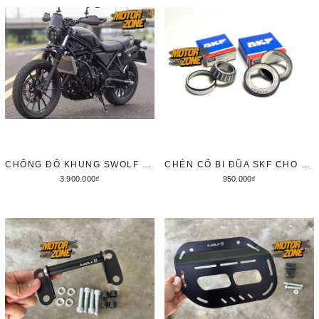
CHỐNG ĐỔ KHUNG SWOLF CHO HONDA CL500
CHÉN CỔ BI ĐŨA SKF CHO HONDA CB300R / CB650R / REBEL 300/ REBEL 500 / CB500X / CB500F
3.900.000₫
950.000₫
Thêm vào giỏ hàng
Tùy chọn