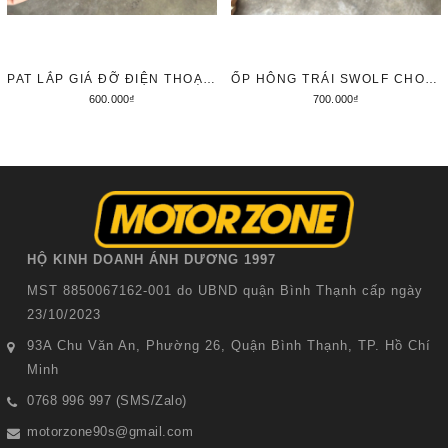
PAT LẮP GIÁ ĐỠ ĐIỆN THOẠI SWOLF CHO HONDA CL500
ỐP HÔNG TRÁI SWOLF CHO HONDA CL500
600.000₫
700.000₫
Thêm vào giỏ hàng
Thêm vào giỏ hàng
HỘ KINH DOANH ÁNH DƯƠNG 1997
MST 8850067162-001 do UBND quận Bình Thạnh cấp ngày
23/10/2023
93A Chu Văn An, Phường 26, Quận Bình Thạnh, TP. Hồ Chí
Minh
0768 996 997 (SMS/Zalo)
motorzone90s@gmail.com