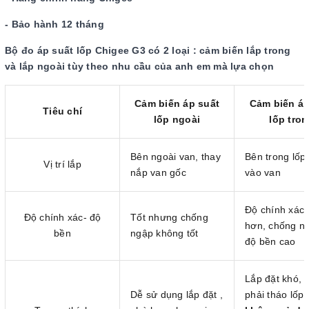
- Bảo hành 12 tháng
Bộ đo áp suất lốp Chigee G3 có 2 loại : cảm biến lắp trong
và lắp ngoài tùy theo nhu cầu của anh em mà lựa chọn
Cảm biến áp suất
Cảm biến áp
Tiêu chí
lốp ngoài
lốp tro
Bên ngoài van, thay
Bên trong lốp 
Vị trí lắp
nắp van gốc
vào van
Độ chính xác 
Độ chính xác- độ
Tốt nhưng chống
hơn, chống n
bền
ngập không tốt
độ bền cao
Lắp đặt khó, 
Dễ sử dụng lắp đặt ,
phải tháo lốp,