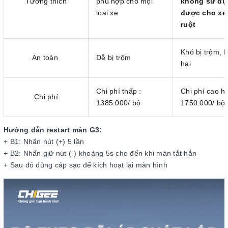
Tương thích
phù hợp cho mọi
không sử dụ
loại xe
được cho xe
ruột
Khó bị trộm, 
An toàn
Dễ bị trộm
hại
Chi phí thấp :
Chi phí cao h
Chi phí
1385.000/ bộ
1750.000/ bộ
Hướng dẫn restart màn G3:
+ B1: Nhấn nút (+) 5 lần
+ B2: Nhấn giữ nút (-) khoảng 5s cho đến khi màn tắt hẳn
+ Sau đó dùng cáp sạc để kích hoạt lại màn hình