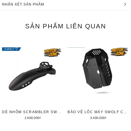
NHẬN XÉT SẢN PHẨM
SẢN PHẨM
LIÊN QUAN
DÈ NHÔM SCRAMBLER SWOLF CHO HONDA CL500
BẢO VỆ LỐC MÁY SWOLF CHO HONDA CL500
2.600.000₫
3.400.000₫
Thêm vào giỏ hàng
Thêm vào giỏ hàng