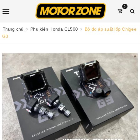
0
Trang chủ
Phụ kiện Honda CL500
Bộ đo áp suất lốp Chigee
G3