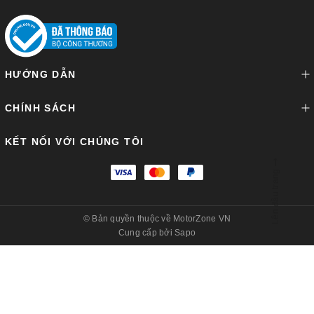
HƯỚNG DẪN
CHÍNH SÁCH
KẾT NỐI VỚI CHÚNG TÔI
Lên đầu trang
© Bản quyền thuộc về
MotorZone VN
Cung cấp bởi
Sapo