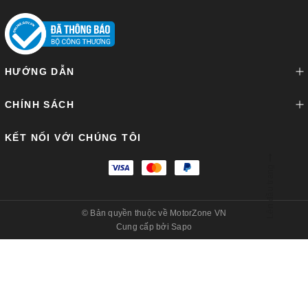
HƯỚNG DẪN
CHÍNH SÁCH
KẾT NỐI VỚI CHÚNG TÔI
Lên đầu trang
© Bản quyền thuộc về
MotorZone VN
Cung cấp bởi
Sapo