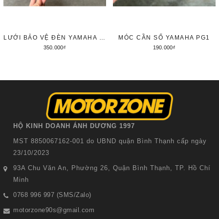
LƯỚI BẢO VỆ ĐÈN YAMAHA PG1
MÓC CẦN SỐ YAMAHA PG1
350.000₫
190.000₫
Thêm vào giỏ hàng
Thêm vào giỏ hàng
HỘ KINH DOANH ÁNH DƯƠNG 1997
MST 8850067162-001 do UBND quận Bình Thạnh cấp ngày
23/10/2023
93A Chu Văn An, Phường 26, Quận Bình Thạnh, TP. Hồ Chí
Minh
0768 996 997 (SMS/Zalo)
motorzone90s@gmail.com