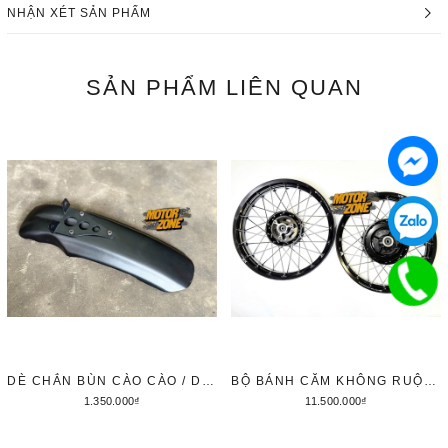
NHẬN XÉT SẢN PHẨM
SẢN PHẨM
LIÊN QUAN
DÈ CHẮN BÙN CÀO CÀO / DÈ KIỂU SCRAMBLER CHO YAMAHA PG1
BỘ BÁNH CĂM KHÔNG RUỘT X1R CHO YAMAHA PG1 17INCH
1.350.000₫
11.500.000₫
Thêm vào giỏ hàng
Thêm vào giỏ hàng