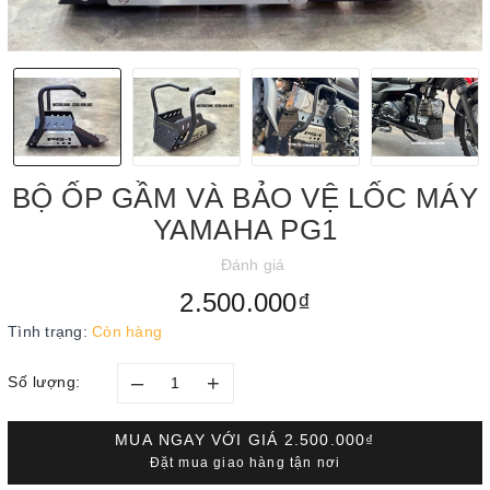
BỘ ỐP GẦM VÀ BẢO VỆ LỐC MÁY
YAMAHA PG1
Đánh giá
2.500.000₫
Tình trạng:
Còn hàng
–
+
Số lượng:
MUA NGAY VỚI GIÁ
2.500.000₫
Đặt mua giao hàng tận nơi