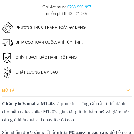
Gọi đặt mua:
0768 996 997
(miễn phí 8:30 - 21:30).
PHƯƠNG THỨC THANH TOÁN ĐA DẠNG
SHIP COD TOÀN QUỐC. PHÍ TÙY TỈNH.
CHÍNH SÁCH BẢO HÀNH RÕ RÀNG
CHẤT LƯỢNG ĐẢM BẢO
MÔ TẢ
Chắn gió Yamaha MT-03
là phụ kiện nâng cấp cần thiết dành
cho mẫu naked-bike MT-03, giúp tăng tính thẩm mỹ và giảm lực
cản gió hiệu quả khi chạy tốc độ cao.
Sản phẩm được sản xuất từ
nhựa
cao cấp
, độ bền cao
PC acrylic