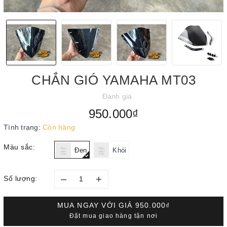
CHẮN GIÓ YAMAHA MT03
Đánh giá
950.000₫
Tình trạng:
Còn hàng
Màu sắc:
Đen
Khói
–
+
Số lượng:
MUA NGAY VỚI GIÁ
950.000₫
Đặt mua giao hàng tận nơi