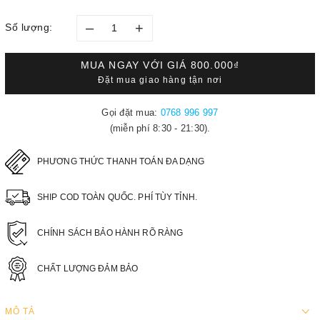
–
+
Số lượng:
MUA NGAY VỚI GIÁ
800.000₫
Đặt mua giao hàng tận nơi
Gọi đặt mua:
0768 996 997
(miễn phí 8:30 - 21:30).
PHƯƠNG THỨC THANH TOÁN ĐA DẠNG
SHIP COD TOÀN QUỐC. PHÍ TÙY TỈNH.
CHÍNH SÁCH BẢO HÀNH RÕ RÀNG
CHẤT LƯỢNG ĐẢM BẢO
MÔ TẢ