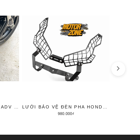
LÓT CHÂN NHÔM HONDA ADV 350
LƯỚI BẢO VỆ ĐÈN PHA HONDA ADV 350
980.000₫
Thêm vào giỏ hàng
T