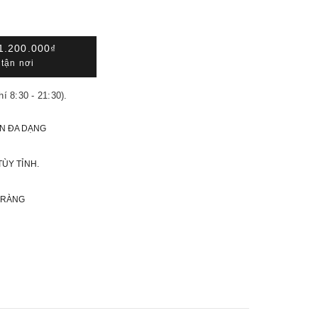
1.200.000₫
tận nơi
hí 8:30 - 21:30).
N ĐA DẠNG
TÙY TỈNH.
 RÀNG