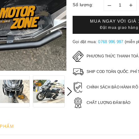
–
+
Số lượng:
MUA NGAY VỚI GIÁ
Đặt mua giao hàng 
Gọi đặt mua:
0768 996 997
(miễn p
PHƯƠNG THỨC THANH TOÁ
SHIP COD TOÀN QUỐC. PHÍ 
CHÍNH SÁCH BẢO HÀNH RÕ
CHẤT LƯỢNG ĐẢM BẢO
 PHẨM