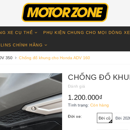
NG XE CỤ THỂ
PHỤ KIỆN CHUNG CHO MỌI DÒNG X
LINS CHÍNH HÃNG
DV 350
Chống đổ khung cho Honda ADV 160
CHỐNG ĐỔ KHU
Đánh giá
1.200.000₫
Tình trạng:
Còn hàng
Đời xe:
Đời cũ
Đời 202