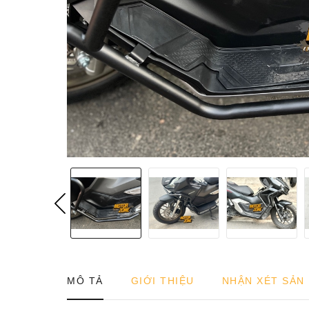
MÔ TẢ
GIỚI THIỆU
NHẬN XÉT SẢN