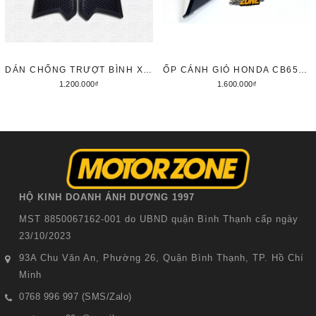
DÁN CHỐNG TRƯỢT BÌNH XĂNG HONDA CB650R/ CBR650R
ỐP CÁNH GIÓ HONDA CB650R
1.200.000₫
1.600.000₫
Thêm vào giỏ hàng
Thêm vào giỏ hàng
HỘ KINH DOANH ÁNH DƯƠNG 1997
MST 8850067162-001 do UBND quận Bình Thạnh cấp ngày
23/10/2023
93A Chu Văn An, Phường 26, Quận Bình Thạnh, TP. Hồ Chí
Minh
0768 996 997 (SMS/Zalo)