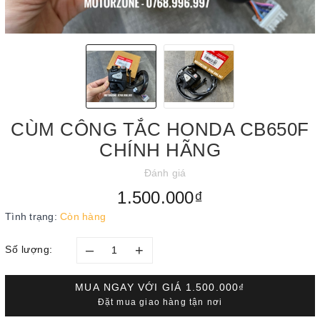
CÙM CÔNG TẮC HONDA CB650F
CHÍNH HÃNG
Đánh giá
1.500.000₫
Tình trạng:
Còn hàng
–
+
Số lượng:
MUA NGAY VỚI GIÁ
1.500.000₫
Đặt mua giao hàng tận nơi