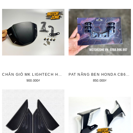
Thêm vào giỏ hàng
Thêm vào giỏ hàng
CHẮN GIÓ MK LIGHTECH HONDA CB650R 2024+ - E CLUCTH
PAT NÂNG BEN HONDA CB650R
900.000₫
850.000₫
Thêm vào giỏ hàng
Tùy chọn