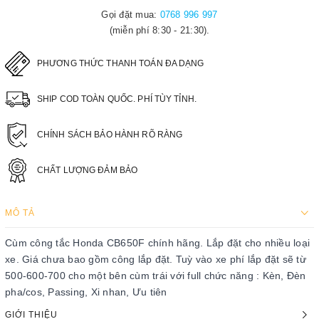
Gọi đặt mua:
0768 996 997
(miễn phí 8:30 - 21:30).
PHƯƠNG THỨC THANH TOÁN ĐA DẠNG
SHIP COD TOÀN QUỐC. PHÍ TÙY TỈNH.
CHÍNH SÁCH BẢO HÀNH RÕ RÀNG
CHẤT LƯỢNG ĐẢM BẢO
MÔ TẢ
Cùm công tắc Honda CB650F chính hãng. Lắp đặt cho nhiều loại
xe. Giá chưa bao gồm công lắp đặt. Tuỳ vào xe phí lắp đặt sẽ từ
500-600-700 cho một bên cùm trái với full chức năng : Kèn, Đèn
pha/cos, Passing, Xi nhan, Ưu tiên
GIỚI THIỆU