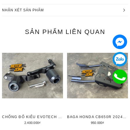
NHẬN XÉT SẢN PHẨM
SẢN PHẨM
LIÊN QUAN
CHỐNG ĐỔ KIỂU EVOTECH CHO HONDA CB650R/ CBR650R 2024
BAGA HONDA CB650R 2024+ - E CLUCTH
2.400.000₫
950.000₫