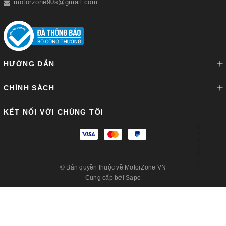
motorzone90s@gmail.com
HƯỚNG DẪN
CHÍNH SÁCH
KẾT NỐI VỚI CHÚNG TÔI
Lên đầu trang
© Bản quyền thuộc về
MotorZone VN
Cung cấp bởi
Sapo