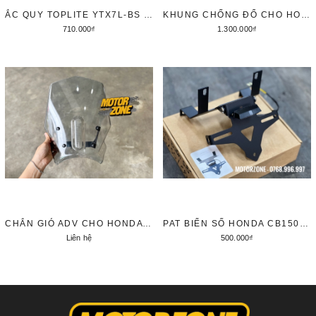
ẮC QUY TOPLITE YTX7L-BS 12V7AH
KHUNG CHỐNG ĐỔ CHO HONDA CB300R
710.000₫
1.300.000₫
Thêm vào giỏ hàng
Thêm vào giỏ hàng
CHẮN GIÓ ADV CHO HONDA CB150R/CB300R
PAT BIỂN SỐ HONDA CB150R/ CB300R
Liên hệ
500.000₫
Chi tiết
Tùy chọn