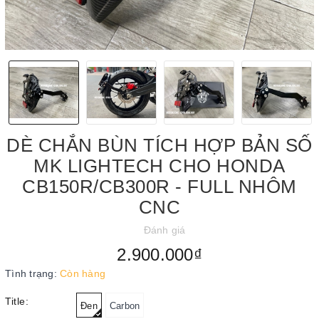
DÈ CHẮN BÙN TÍCH HỢP BẢN SỐ
MK LIGHTECH CHO HONDA
CB150R/CB300R - FULL NHÔM
CNC
Đánh giá
2.900.000₫
Tình trạng:
Còn hàng
Title:
Đen
Carbon