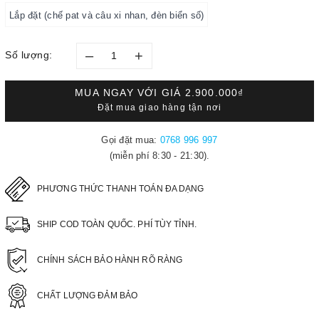
Lắp đặt (chế pat và câu xi nhan, đèn biển số)
–
+
Số lượng:
MUA NGAY VỚI GIÁ
2.900.000₫
Đặt mua giao hàng tận nơi
Gọi đặt mua:
0768 996 997
(miễn phí 8:30 - 21:30).
PHƯƠNG THỨC THANH TOÁN ĐA DẠNG
SHIP COD TOÀN QUỐC. PHÍ TÙY TỈNH.
CHÍNH SÁCH BẢO HÀNH RÕ RÀNG
CHẤT LƯỢNG ĐẢM BẢO