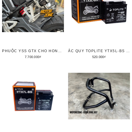
PHUỘC YSS GTX CHO HONDA CB300R
ẮC QUY TOPLITE YTX5L-BS 12V5AH
7.700.000₫
520.000₫
Tùy chọn
Thêm vào giỏ hàng