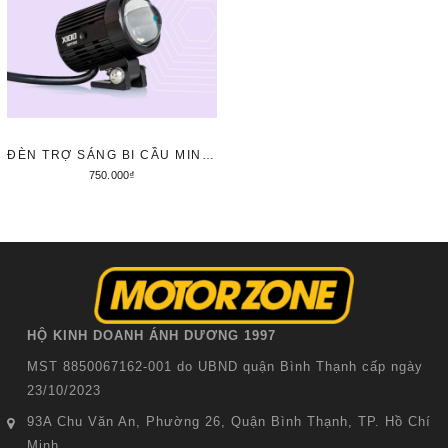
ĐÈN TRỢ SÁNG BI CẦU MINI KENZO X100 V3 MẪU 2025
750.000₫
Thêm vào giỏ hàng
HỘ KINH DOANH ÁNH DƯƠNG 1997
MST 8850067162-001 do UBND quận Bình Thạnh cấp ngày
23/10/2023
93A Chu Văn An, Phường 26, Quận Bình Thạnh, TP. Hồ Chí
Minh