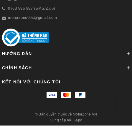
0768 996 997 (SMS/Zalo)
motorzone90s@gmail.com
HƯỚNG DẪN
CHÍNH SÁCH
KẾT NỐI VỚI CHÚNG TÔI
Lên đầu trang
© Bản quyền thuộc về
MotorZone VN
Cung cấp bởi
Sapo