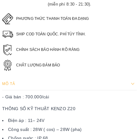
(miễn phí 8:30 - 21:30).
PHƯƠNG THỨC THANH TOÁN ĐA DẠNG
SHIP COD TOÀN QUỐC. PHÍ TÙY TỈNH.
CHÍNH SÁCH BẢO HÀNH RÕ RÀNG
CHẤT LƯỢNG ĐẢM BẢO
MÔ TẢ
- Giá bán : 700.000/cái
THÔNG SỐ KỸ THUẬT KENZO Z20
Điện áp : 11– 24V
Công suất : 28W ( cos) – 28W (pha)
Chống nước : IP 68