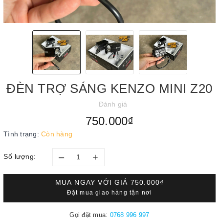
ĐÈN TRỢ SÁNG KENZO MINI Z20
Đánh giá
750.000₫
Tình trạng:
Còn hàng
–
+
Số lượng:
MUA NGAY VỚI GIÁ
750.000₫
Đặt mua giao hàng tận nơi
Gọi đặt mua:
0768 996 997