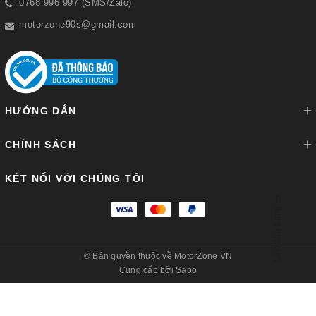
0768 996 997 (SMS/Zalo)
motorzone90s@gmail.com
HƯỚNG DẪN
CHÍNH SÁCH
KẾT NỐI VỚI CHÚNG TÔI
Lên đầu trang
© Bản quyền thuộc về
MotorZone VN
Cung cấp bởi
Sapo