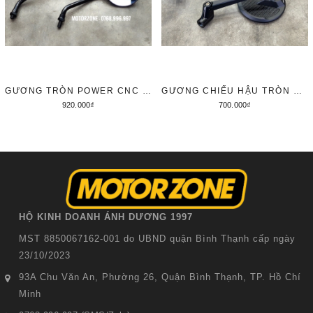
GƯƠNG TRÒN POWER CNC (CẶP)
GƯƠNG CHIẾU HẬU TRÒN MAGAZI VÂN CARBON
920.000₫
700.000₫
Thêm vào giỏ hàng
Thêm vào giỏ hàng
HỘ KINH DOANH ÁNH DƯƠNG 1997
MST 8850067162-001 do UBND quận Bình Thạnh cấp ngày
23/10/2023
93A Chu Văn An, Phường 26, Quận Bình Thạnh, TP. Hồ Chí
Minh