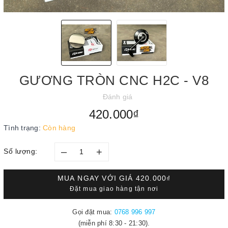
GƯƠNG TRÒN CNC H2C - V8
Đánh giá
420.000₫
Tình trạng:
Còn hàng
–
+
Số lượng:
MUA NGAY VỚI GIÁ
420.000₫
Đặt mua giao hàng tận nơi
Gọi đặt mua:
0768 996 997
(miễn phí 8:30 - 21:30).