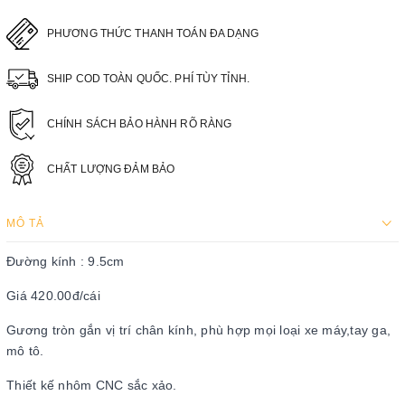
PHƯƠNG THỨC THANH TOÁN ĐA DẠNG
SHIP COD TOÀN QUỐC. PHÍ TÙY TỈNH.
CHÍNH SÁCH BẢO HÀNH RÕ RÀNG
CHẤT LƯỢNG ĐẢM BẢO
MÔ TẢ
Đường kính : 9.5cm
Giá 420.00đ/cái
Gương tròn gắn vị trí chân kính, phù hợp mọi loại xe máy,tay ga,
mô tô.
Thiết kế nhôm CNC sắc xảo.