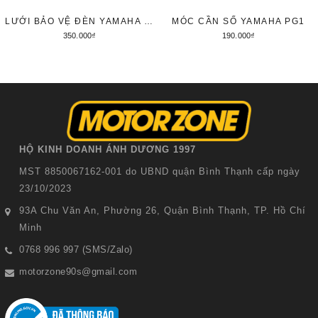
LƯỚI BẢO VỆ ĐÈN YAMAHA PG1
MÓC CẦN SỐ YAMAHA PG1
350.000₫
190.000₫
Thêm vào giỏ hàng
Thêm vào giỏ hàng
HỘ KINH DOANH ÁNH DƯƠNG 1997
MST 8850067162-001 do UBND quận Bình Thạnh cấp ngày
23/10/2023
93A Chu Văn An, Phường 26, Quận Bình Thạnh, TP. Hồ Chí
Minh
0768 996 997 (SMS/Zalo)
motorzone90s@gmail.com