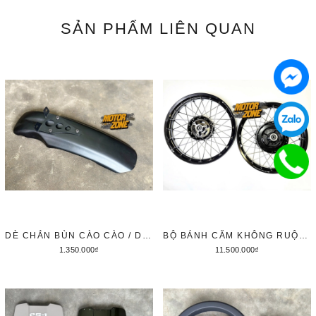
SẢN PHẨM
LIÊN QUAN
DÈ CHẮN BÙN CÀO CÀO / DÈ KIỂU SCRAMBLER CHO YAMAHA PG1
BỘ BÁNH CĂM KHÔNG RUỘT X1R CHO YAMAHA PG1 17INCH
1.350.000₫
11.500.000₫
Thêm vào giỏ hàng
Thêm vào giỏ hàng