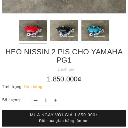
HEO NISSIN 2 PIS CHO YAMAHA
PG1
Đánh giá
1.850.000₫
Tình trạng:
Còn hàng
–
+
Số lượng:
MUA NGAY VỚI GIÁ
1.850.000₫
Đặt mua giao hàng tận nơi