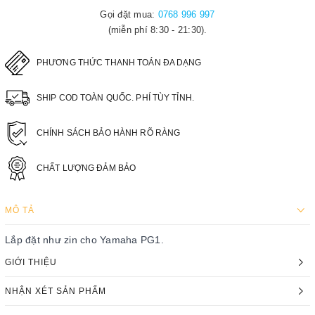
Gọi đặt mua:
0768 996 997
(miễn phí 8:30 - 21:30).
PHƯƠNG THỨC THANH TOÁN ĐA DẠNG
SHIP COD TOÀN QUỐC. PHÍ TÙY TỈNH.
CHÍNH SÁCH BẢO HÀNH RÕ RÀNG
CHẤT LƯỢNG ĐẢM BẢO
MÔ TẢ
Lắp đặt như zin cho Yamaha PG1.
GIỚI THIỆU
NHẬN XÉT SẢN PHẨM