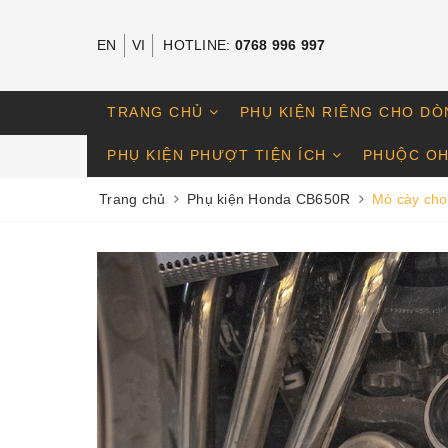
EN
VI
HOTLINE:
0768 996 997
TRANG CHỦ
PHỤ KIỆN RIÊNG CHO DÒ
PHỤ KIỆN PHƯỢT TIỆN ÍCH
PHUỘC OH
Trang chủ
Phụ kiện Honda CB650R
Mỏ cày ch