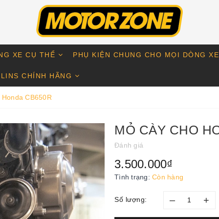
NG XE CỤ THỂ
PHỤ KIỆN CHUNG CHO MỌI DÒNG X
LINS CHÍNH HÃNG
o Honda CB650R
MỎ CÀY CHO H
Đánh giá
3.500.000₫
Tình trạng:
Còn hàng
–
+
Số lượng: