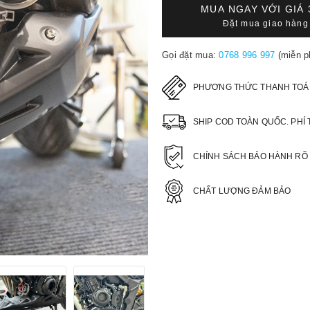
MUA NGAY VỚI GIÁ
Đặt mua giao hàng 
Gọi đặt mua:
0768 996 997
(miễn p
PHƯƠNG THỨC THANH TOÁ
SHIP COD TOÀN QUỐC. PHÍ 
CHÍNH SÁCH BẢO HÀNH RÕ
CHẤT LƯỢNG ĐẢM BẢO