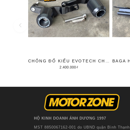
CHỐNG ĐỔ KIỂU EVOTECH CHO HONDA CB650R/ CBR650R 2024
2.400.000₫
Thêm vào giỏ hàng
HỘ KINH DOANH ÁNH DƯƠNG 1997
MST 8850067162-001 do UBND quận Bình Thạnh