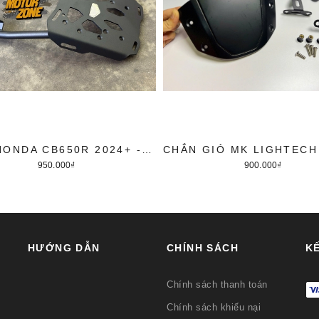
BAGA HONDA CB650R 2024+ - E CLUCTH
950.000₫
900.000₫
Thêm vào giỏ hàng
Thêm vào giỏ hàng
HƯỚNG DẪN
CHÍNH SÁCH
KẾ
Chính sách thanh toán
Chính sách khiếu nại