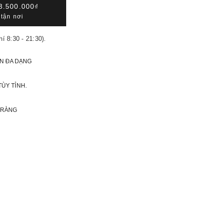
3.500.000₫
tận nơi
hí 8:30 - 21:30).
N ĐA DẠNG
TÙY TỈNH.
 RÀNG