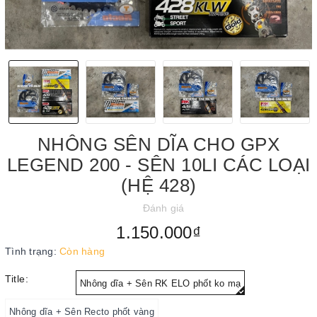
NHÔNG SÊN DĨA CHO GPX
LEGEND 200 - SÊN 10LI CÁC LOẠI
(HỆ 428)
Đánh giá
1.150.000₫
Tình trạng:
Còn hàng
Title:
Nhông dĩa + Sên RK ELO phốt ko mạ
Nhông dĩa + Sên Recto phốt vàng