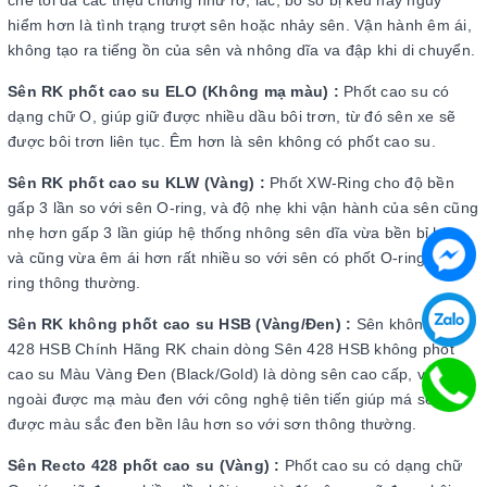
chế tối đa các triệu chứng như rơ, lắc, bỏ số bị kêu hay nguy
hiểm hơn là tình trạng trượt sên hoặc nhảy sên. Vận hành êm ái,
không tạo ra tiếng ồn của sên và nhông dĩa va đập khi di chuyển.
Sên RK phốt cao su ELO (Không mạ màu) :
Phốt cao su có
dạng chữ O, giúp giữ được nhiều dầu bôi trơn, từ đó sên xe sẽ
được bôi trơn liên tục. Êm hơn là sên không có phốt cao su.
Sên RK phốt cao su KLW (Vàng) :
Phốt XW-Ring cho độ bền
gấp 3 lần so với sên O-ring, và độ nhẹ khi vận hành của sên cũng
nhẹ hơn gấp 3 lần giúp hệ thống nhông sên dĩa vừa bền bỉ hơn
và cũng vừa êm ái hơn rất nhiều so với sên có phốt O-ring hay X-
ring thông thường.
Sên RK không phốt cao su HSB (Vàng/Đen) :
Sên không phốt
428 HSB Chính Hãng RK chain dòng Sên 428 HSB không phốt
cao su Màu Vàng Đen (Black/Gold) là dòng sên cao cấp, với vỏ
ngoài được mạ màu đen với công nghệ tiên tiến giúp má sên giữ
được màu sắc đen bền lâu hơn so với sơn thông thường.
Sên
Recto 428 phốt cao su (Vàng) :
Phốt cao su có dạng chữ