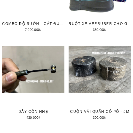
COMBO ĐỘ SƯỜN - CẮT ĐUÔI - LED AUDI - BIỂN SỐ BẮT Ở CHẮN BÙN
RUỘT XE VEERUBER CHO GPX LEGEND 150/200 3.50-4.00-17
7.000.000₫
350.000₫
Thêm vào giỏ hàng
Thêm vào giỏ hàng
DÂY CÔN NHẸ
CUỘN VẢI QUẤN CỔ PÔ - 5M
430.000₫
300.000₫
Tùy chọn
Tùy chọn