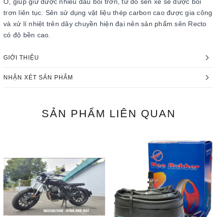
O, giúp giữ được nhiều dầu bôi trơn, từ đó sên xe sẽ được bôi
trơn liên tục. Sên sử dụng vật liệu thép carbon cao được gia công
và xử lí nhiệt trên dây chuyền hiện đại nên sản phẩm sên Recto
có độ bền cao.
GIỚI THIỆU
NHẬN XÉT SẢN PHẨM
SẢN PHẨM
LIÊN QUAN