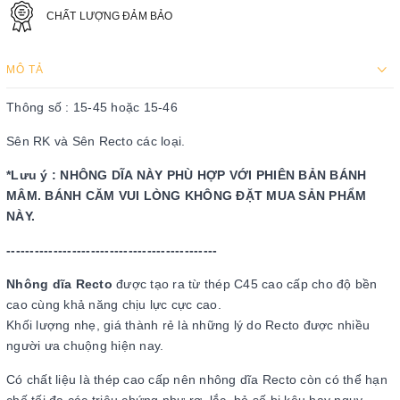
CHẤT LƯỢNG ĐẢM BẢO
MÔ TẢ
Thông số : 15-45 hoặc 15-46
Sên RK và Sên Recto các loại.
*Lưu ý : NHÔNG DĨA NÀY PHÙ HỢP VỚI PHIÊN BẢN BÁNH
MÂM. BÁNH CĂM VUI LÒNG KHÔNG ĐẶT MUA SẢN PHẨM
NÀY.
---------------------------------------------
Nhông dĩa Recto
được tạo ra từ thép C45 cao cấp cho độ bền
cao cùng khả năng chịu lực cực cao.
Khối lượng nhẹ, giá thành rẻ là những lý do Recto được nhiều
người ưa chuộng hiện nay.
Có chất liệu là thép cao cấp nên nhông dĩa Recto còn có thể hạn