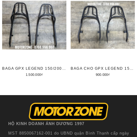
BAGA GPX LEGEND 150/200 - MẪU DÀY
BAGA CHO GPX LEGEND 150 FI VÀ LEGEND 150/200
1.500.000₫
900.000₫
Thêm vào giỏ hàng
Tùy chọn
HỘ KINH DOANH ÁNH DƯƠNG 1997
MST 8850067162-001 do UBND quận Bình Thạnh cấp ngày