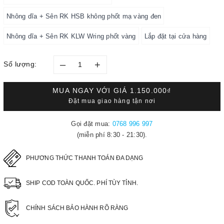
Nhông dĩa + Sên RK HSB không phốt mạ vàng đen
Nhông dĩa + Sên RK KLW Wring phốt vàng
Lắp đặt tại cửa hàng
–
+
Số lượng:
MUA NGAY VỚI GIÁ
1.150.000₫
Đặt mua giao hàng tận nơi
Gọi đặt mua:
0768 996 997
(miễn phí 8:30 - 21:30).
PHƯƠNG THỨC THANH TOÁN ĐA DẠNG
SHIP COD TOÀN QUỐC. PHÍ TÙY TỈNH.
CHÍNH SÁCH BẢO HÀNH RÕ RÀNG