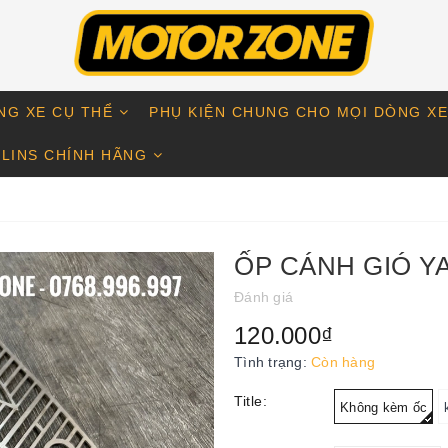
NG XE CỤ THỂ
PHỤ KIỆN CHUNG CHO MỌI DÒNG X
LINS CHÍNH HÃNG
ỐP CÁNH GIÓ Y
Đánh giá
120.000₫
Tình trạng:
Còn hàng
Title:
Không kèm ốc