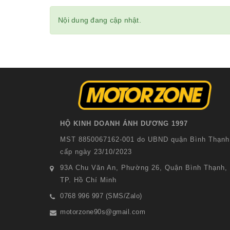
Nội dung đang cập nhật.
HỘ KINH DOANH ÁNH DƯƠNG 1997
MST 8850067162-001 do UBND quận Bình Thạnh
cấp ngày 23/10/2023
93A Chu Văn An, Phường 26, Quận Bình Thạnh,
TP. Hồ Chí Minh
0768 996 997 (SMS/Zalo)
motorzone90s@gmail.com