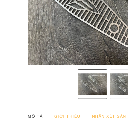
MÔ TẢ
GIỚI THIỆU
NHẬN XÉT SẢN