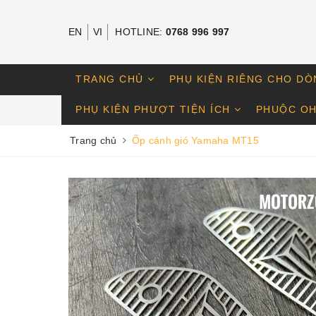
EN
VI
HOTLINE:
0768 996 997
TRANG CHỦ
PHỤ KIỆN RIÊNG CHO DÒ
PHỤ KIỆN PHƯỢT TIỆN ÍCH
PHUỘC OH
Trang chủ
Ốp cánh gió Yamaha MT15