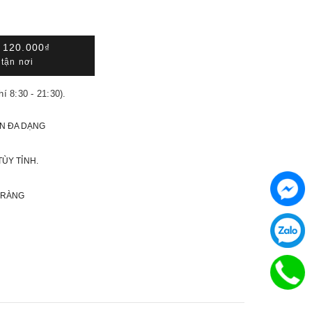
Á
120.000₫
tận nơi
hí 8:30 - 21:30).
N ĐA DẠNG
TÙY TỈNH.
 RÀNG