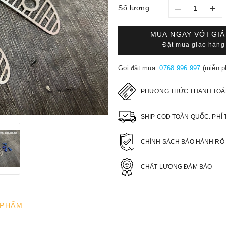
–
+
Số lượng:
MUA NGAY VỚI GI
Đặt mua giao hàng 
Gọi đặt mua:
0768 996 997
(miễn p
PHƯƠNG THỨC THANH TOÁ
SHIP COD TOÀN QUỐC. PHÍ 
CHÍNH SÁCH BẢO HÀNH RÕ
CHẤT LƯỢNG ĐẢM BẢO
 PHẨM