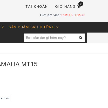
0
TÀI KHOẢN
GIỎ HÀNG
Giờ làm việc:
09h00 - 18h30
E
SẢN PHẨM BẢO DƯỠNG
AMAHA MT15
kèm ốc