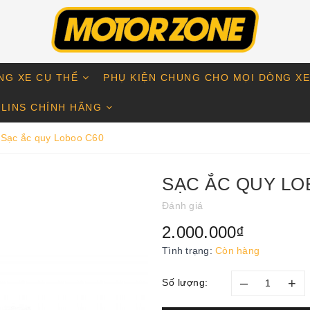
NG XE CỤ THỂ
PHỤ KIỆN CHUNG CHO MỌI DÒNG X
LINS CHÍNH HÃNG
Sạc ắc quy Loboo C60
SẠC ẮC QUY LO
Đánh giá
2.000.000₫
Tình trạng:
Còn hàng
–
+
Số lượng: