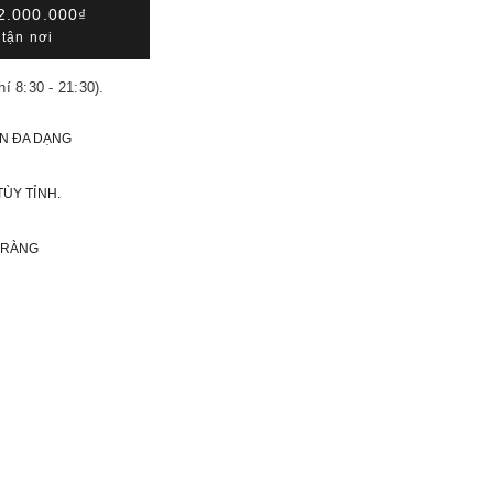
2.000.000₫
tận nơi
hí 8:30 - 21:30).
N ĐA DẠNG
TÙY TỈNH.
 RÀNG