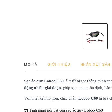
MÔ TẢ
GIỚI THIỆU
NHẬN XÉT SẢN
Sạc ắc quy Loboo C60
là thiết bị sạc thông minh c
động nhiều giai đoạn
, giúp sạc nhanh, ổn định, bảo 
Với thiết kế nhỏ gọn, chắc chắn,
Loboo C60
là lựa c
🔌 Tính năng nổi bật của sạc ắc quy Loboo C60