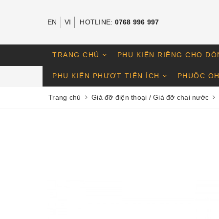
EN
VI
HOTLINE:
0768 996 997
TRANG CHỦ
PHỤ KIỆN RIÊNG CHO DÒ
PHỤ KIỆN PHƯỢT TIỆN ÍCH
PHUỘC OH
Trang chủ
Giá đỡ điện thoại / Giá đỡ chai nước