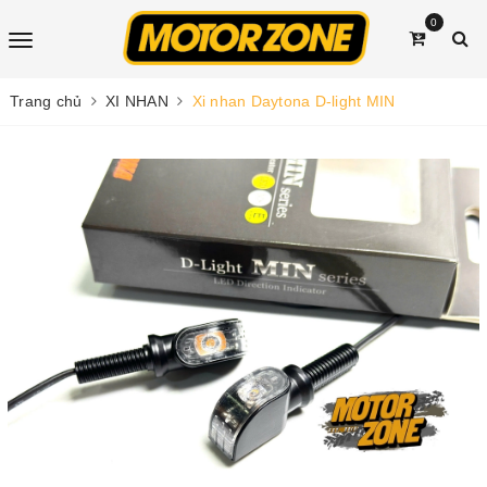
0
Trang chủ
XI NHAN
Xi nhan Daytona D-light MIN