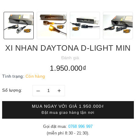
XI NHAN DAYTONA D-LIGHT MIN
Đánh giá
1.950.000₫
Tình trạng:
Còn hàng
–
+
Số lượng:
MUA NGAY VỚI GIÁ
1.950.000₫
Đặt mua giao hàng tận nơi
Gọi đặt mua:
0768 996 997
(miễn phí 8:30 - 21:30).