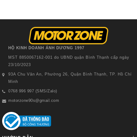
Thêm vào giỏ hàng
HỘ KINH DOANH ÁNH DƯƠNG 1997
MST 8850067162-001 do UBND quận Bình Thạnh cấp ngày
23/10/2023
93A Chu Văn An, Phường 26, Quận Bình Thạnh, TP. Hồ Chí
Minh
0768 996 997 (SMS/Zalo)
motorzone90s@gmail.com