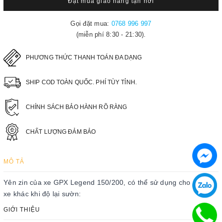
Đặt mua giao hàng tận nơi
Gọi đặt mua:
0768 996 997
(miễn phí 8:30 - 21:30).
PHƯƠNG THỨC THANH TOÁN ĐA DẠNG
SHIP COD TOÀN QUỐC. PHÍ TÙY TỈNH.
CHÍNH SÁCH BẢO HÀNH RÕ RÀNG
CHẤT LƯỢNG ĐẢM BẢO
MÔ TẢ
Yên zin của xe GPX Legend 150/200, có thể sử dụng cho những
xe khác khi độ lại sườn:
GIỚI THIỆU