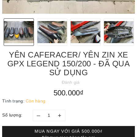
YÊN CAFERACER/ YÊN ZIN XE
GPX LEGEND 150/200 - ĐÃ QUA
SỬ DỤNG
Đánh giá
500.000₫
Tình trạng:
Còn hàng
–
+
Số lượng:
MUA NGAY VỚI GIÁ
500.000₫