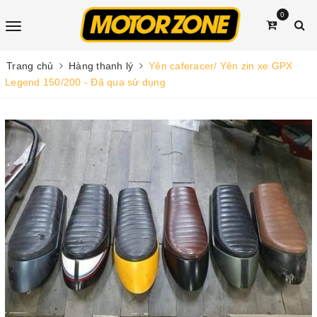
0
Trang chủ
Hàng thanh lý
Yên caferacer/ Yên zin xe GPX
Legend 150/200 - Đã qua sử dụng