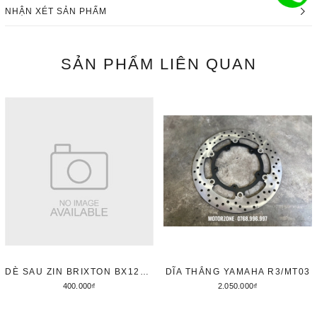
NHẬN XÉT SẢN PHẨM
SẢN PHẨM
LIÊN QUAN
DÈ SAU ZIN BRIXTON BX125/150 - MÀU XI - ĐÃ QUA SỬ DỤNG
DĨA THẮNG YAMAHA R3/MT03
400.000₫
2.050.000₫
Thêm vào giỏ hàng
Thêm vào giỏ hàng